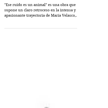
Ese ruido es un animal
"Ese ruido es un animal" es una obra que
supone un claro retroceso en la intensa y
apasionante trayectoria de María Velasco,
una representación que se aproxima más a
una performance y con una dramaturgia
poco inspirada. La obra se inicia con un
monólogo que interpreta Fran Vélez en el
que nos habla del origen de la música y de
la comunicación entre seres humanos y nos
invita a escuchar el "Claro de Luna" de
Beethoven entero. Tras este preámbulo o
introducción, aparecen difere