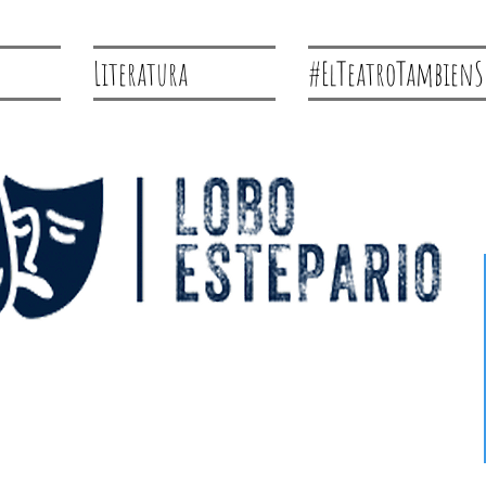
Literatura
#ElTeatroTambienS