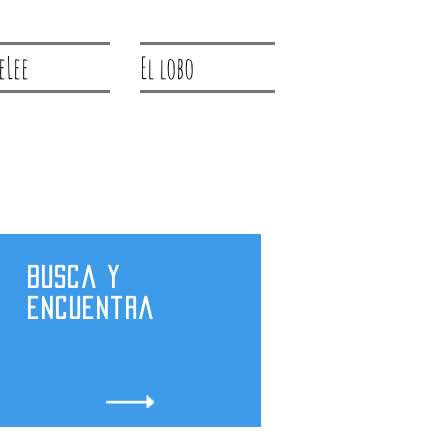
eLee
El lobo
Busca y
encuentra