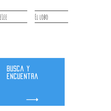
eLee
El lobo
Busca y
encuentra