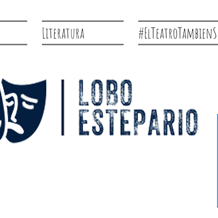
Literatura
#ElTeatroTambienS