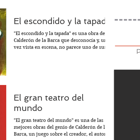
El escondido y la tapada
"El escondido y la tapada" es una obra de
Calderón de la Barca que desconocía y, una
vez vista en escena, no parece uno de sus
enredos más interesantes. La
representación me resultó confusa y el
entusiasmo del nuevo equipo de La Joven
Compañía Nacional de Teatro Clásico está
lejos de perfilar matices en sus
interpretaciones. César huye de Madrid con
su criado Mosquito tras haber matado a un
El gran teatro del
hombre al que creyó pretendiente de su
mundo
amada Lisarda, cuando en realidad era su
herman
"El gran teatro del mundo" es una de las
mejores obras del genio de Calderón de la
Barca, un juego sobre el creador, el autor