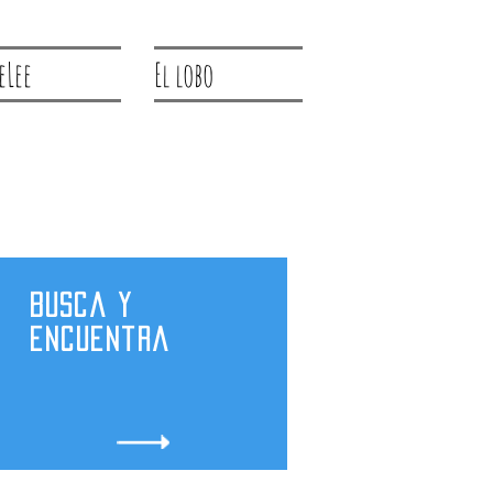
eLee
El lobo
Busca y
encuentra