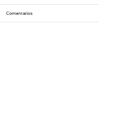
Comentarios
Escribir un comentario...
Busco...
PRÓXIMOS RETOS
OBRAS DE TEATRO