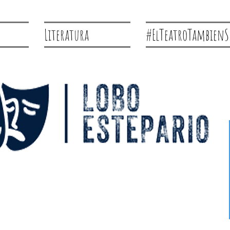
Literatura
#ElTeatroTambienS