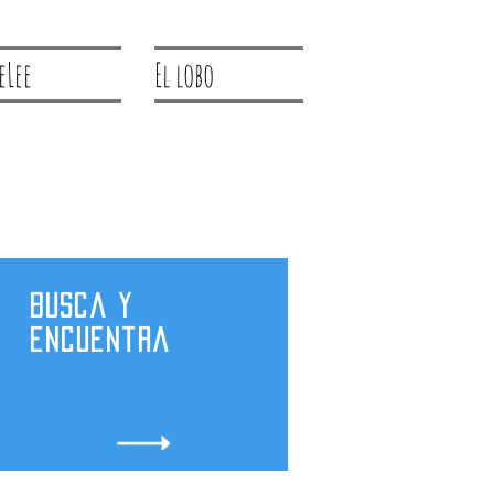
eLee
El lobo
Busca y
encuentra