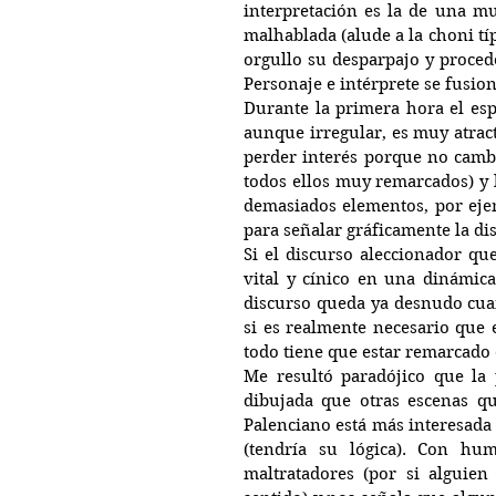
interpretación es la de una mu
malhablada (alude a la choni típ
orgullo su desparpajo y procede
Personaje e intérprete se fusio
Durante la primera hora el espe
aunque irregular, es muy atrac
perder interés porque no cambia
todos ellos muy remarcados) y l
demasiados elementos, por ejem
para señalar gráficamente la dis
Si el discurso aleccionador que
vital y cínico en una dinámica
discurso queda ya desnudo cua
si es realmente necesario que e
todo tiene que estar remarcado 
Me resultó paradójico que la 
dibujada que otras escenas qu
Palenciano está más interesada 
(tendría su lógica). Con hu
maltratadores (por si alguien 