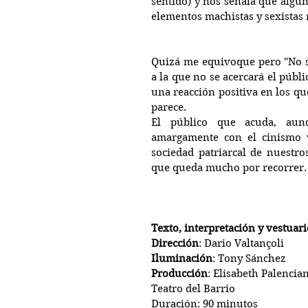
sentido) y nos señala que algun
elementos machistas y sexistas
Quizá me equivoque pero "No só
a la que no se acercará el públic
una reacción positiva en los q
parece. 
El público que acuda, aunq
amargamente con el cinismo v
sociedad patriarcal de nuestros
que queda mucho por recorrer.
Texto, interpretación y vestuari
Dirección
: Dario Valtançoli
Iluminación
: Tony Sánchez
Producción
: Elisabeth Palencia
Teatro del Barrio
Duración: 90 minutos