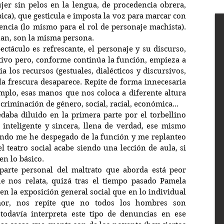
jer sin pelos en la lengua, de procedencia obrera, 
ica), que gesticula e imposta la voz para marcar con 
ncia (lo mismo para el rol de personaje machista). 
nan, son la misma persona.
ctáculo es refrescante, el personaje y su discurso, 
tivo pero, conforme continúa la función, empieza a 
 los recursos (gestuales, dialécticos y discursivos, 
a frescura desaparece. Repite de forma innecesaria 
plo, esas manos que nos coloca a diferente altura 
criminación de género, social, racial, económica... 
daba diluido en la primera parte por el torbellino 
 inteligente y sincera, llena de verdad, ese mismo 
ndo me he despegado de la función y me replanteo 
l teatro social acabe siendo una lección de aula, si 
en lo básico.
parte personal del maltrato que aborda está peor 
e nos relata, quizá tras el tiempo pasado Pamela 
en la exposición general social que en lo individual 
mor, nos repite que no todos los hombres son 
todavía interpreta este tipo de denuncias en ese 