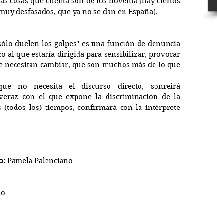
as cosas que cuenta son de los noventa (hay ciertos 
 muy desfasados, que ya no se dan en España).
lo duelen los golpes" es una función de denuncia 
o al que estaría dirigida para sensibilizar, provocar 
ue necesitan cambiar, que son muchos más de lo que 
ue no necesita el discurso directo, sonreirá 
eraz con el que expone la discriminación de la 
 (todos los) tiempos, confirmará con la intérprete 
o
: Pamela Palenciano
no