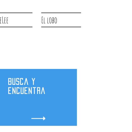
eLee
El lobo
Busca y
encuentra