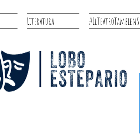
Literatura
#ElTeatroTambienS