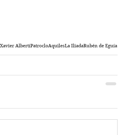
Xavier Albertí
Patroclo
Aquiles
La Iliada
Rubén de Eguía