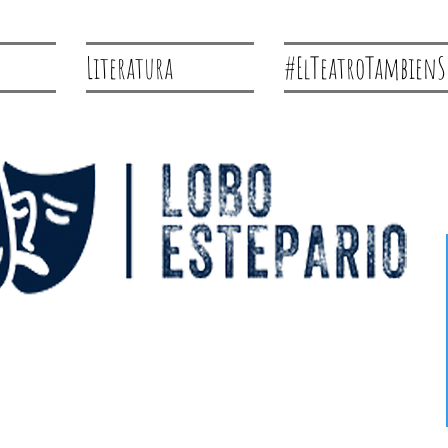
Literatura
#ElTeatroTambienS