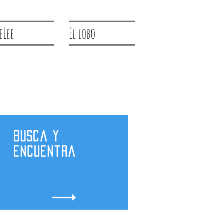
eLee
El lobo
Busca y
encuentra