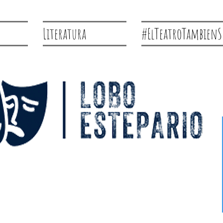
Literatura
#ElTeatroTambienS