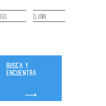
eLee
El lobo
Busca y
encuentra