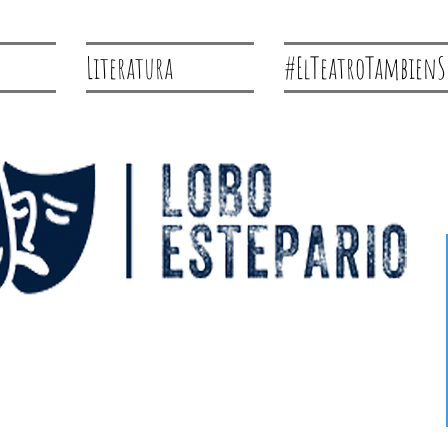
Literatura
#ElTeatroTambienS