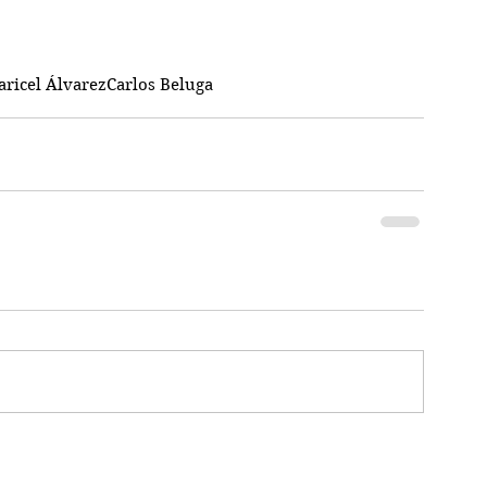
ricel Álvarez
Carlos Beluga