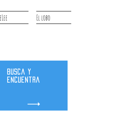
eLee
El lobo
Busca y
encuentra