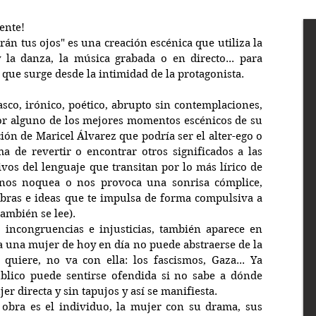
ente! 
án tus ojos" es una creación escénica que utiliza la 
la danza, la música grabada o en directo... para 
 que surge desde la intimidad de la protagonista.
asco, irónico, poético, abrupto sin contemplaciones, 
por alguno de los mejores momentos escénicos de su 
ción de Maricel Álvarez que podría ser el alter-ego o 
a de revertir o encontrar otros significados a las 
vos del lenguaje que transitan por lo más lírico de 
nos noquea o nos provoca una sonrisa cómplice, 
abras e ideas que te impulsa de forma compulsiva a 
también se lee).
 incongruencias e injusticias, también aparece en 
a una mujer de hoy en día no puede abstraerse de la 
uiere, no va con ella: los fascismos, Gaza... Ya 
lico puede sentirse ofendida si no sabe a dónde 
r directa y sin tapujos y así se manifiesta. 
 obra es el individuo, la mujer con su drama, sus 