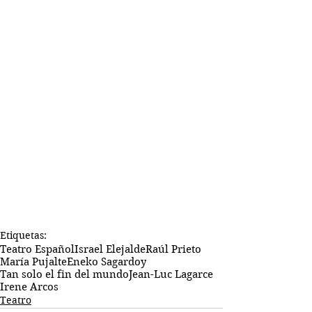
Etiquetas:
Teatro Español
Israel Elejalde
Raúl Prieto
María Pujalte
Eneko Sagardoy
Tan solo el fin del mundo
Jean-Luc Lagarce
Irene Arcos
Teatro