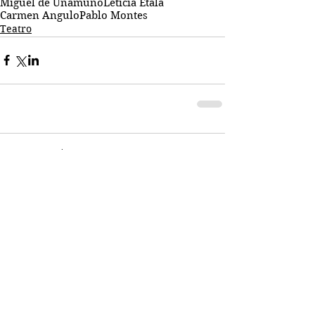
Miguel de Unamuno
Leticia Etala
Carmen Angulo
Pablo Montes
Teatro
Comentarios
Escribir un comentario...
Busco...