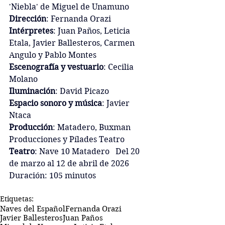
'Niebla' de Miguel de Unamuno
Dirección
: Fernanda Orazi
Intérpretes
: 
Juan Paños, Leticia 
Etala, Javier Ballesteros, Carmen 
Angulo y Pablo Montes
Escenografía y vestuario
: Cecilia 
Molano
Iluminación
: David Picazo
Espacio sonoro y música
: Javier 
Ntaca
Producción
: Matadero, Buxman 
Producciones y Pílades Teatro
Teatro
: Nave 10 Matadero   Del 20 
de marzo al 12 de abril de 2026
Duración: 105 minutos
Etiquetas:
Naves del Español
Fernanda Orazi
Javier Ballesteros
Juan Paños