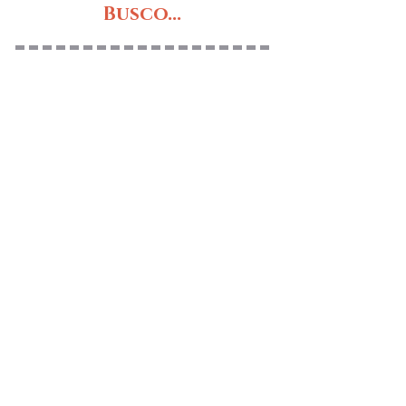
Busco...
PRÓXIMOS RETOS
OBRAS DE TEATRO