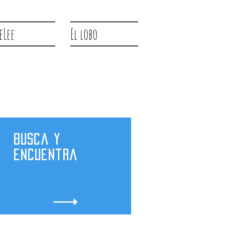
eLee
El lobo
Busca y
encuentra