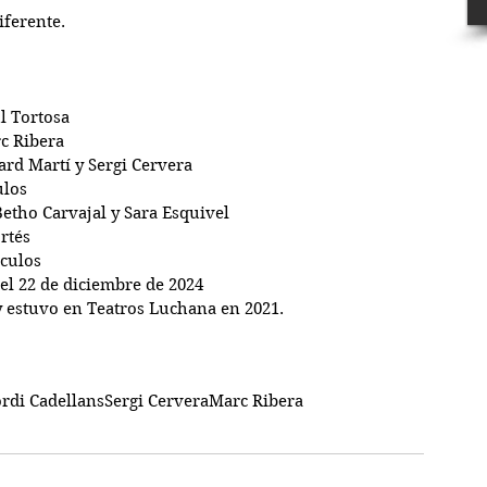
ferente.
ül Tortosa
rc Ribera
card Martí y Sergi Cervera
ulos
Betho Carvajal y Sara Esquivel
rtés
culos
 el 22 de diciembre de 2024
 y estuvo en Teatros Luchana en 2021.
ordi Cadellans
Sergi Cervera
Marc Ribera