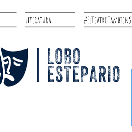
Literatura
#ElTeatroTambienS