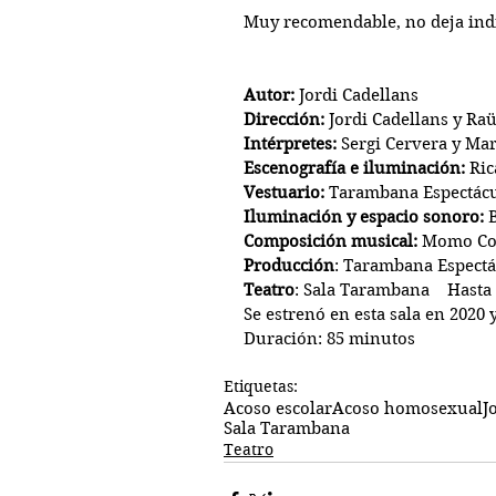
Muy recomendable, no deja indi
Autor:
 Jordi Cadellans
Dirección:
 Jordi Cadellans y Ra
Intérpretes:
 Sergi Cervera y Ma
Escenografía e iluminación:
 Ri
Vestuario:
 Tarambana Espectác
Iluminación y espacio sonoro:
 
Composición musical:
 Momo Co
Producción
: Tarambana Espectá
Teatro
: Sala Tarambana    Hasta
Se estrenó en esta sala en 2020
Duración: 85 minutos
Etiquetas:
Acoso escolar
Acoso homosexual
J
Sala Tarambana
Teatro