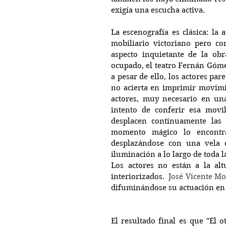
exigía una escucha activa. 
La escenografía es clásica: la
mobiliario victoriano pero co
aspecto inquietante de la obr
ocupado, el teatro Fernán Góme
a pesar de ello, los actores par
no acierta en imprimir movimie
actores, muy necesario en un
intento de conferir esa movi
desplacen continuamente las p
momento mágico lo encontra
desplazándose con una vela o
iluminación a lo largo de toda l
Los actores no están a la altu
interiorizados. 
 José Vicente M
difuminándose su actuación en l
El resultado final es que "El 