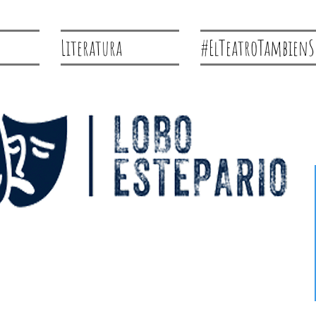
Literatura
#ElTeatroTambienS