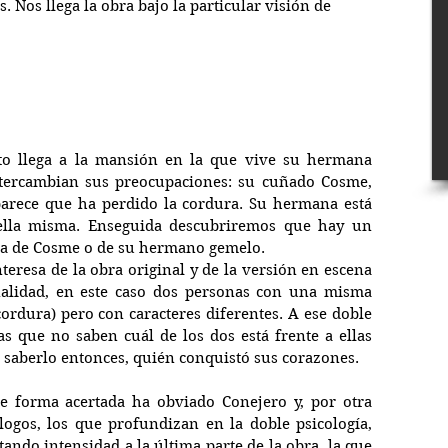
. Nos llega la obra bajo la particular visión de 
to llega a la mansión en la que vive su hermana 
ntercambian sus preocupaciones: su cuñado Cosme, 
parece que ha perdido la cordura. Su hermana está 
ella misma. Enseguida descubriremos que hay un 
ata de Cosme o de su hermano gemelo.
teresa de la obra original y de la versión en escena 
nalidad, en este caso dos personas con una misma 
ordura) pero con caracteres diferentes. A ese doble 
s que no saben cuál de los dos está frente a ellas 
 saberlo entonces, quién conquistó sus corazones.
e forma acertada ha obviado Conejero y, por otra 
logos, los que profundizan en la doble psicología, 
ando intensidad a la última parte de la obra, la que 