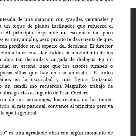
 antesala de una mansión con grandes ventanales y 
n un toque de planos inclinados que refuerza el 
a. Al principio sorprende un escenario tan poco 
z es muy amplio, pero pronto te das cuenta de que, 
ecen perdidos en el espacio del decorado. El director 
nto a la escena, dar fluidez al movimiento de los 
a obra tan desnuda y cargada de diálogos. En un 
lidad en escena, hace que los actores tumben o 
ocas sillas que hay en esa antesala... El único 
mos en la oscuridad y una figura fantasmal 
 un candil (no recuerdo). Magnífico trabajo de 
a obra gracias al ingenio de Fran Cordero.
ra de sus personajes, los recitan, no los tienen 
oirón
, el más pasional, convence al principio pero va 
a apatía general.
otro" es una agradable obra con algún momento de 