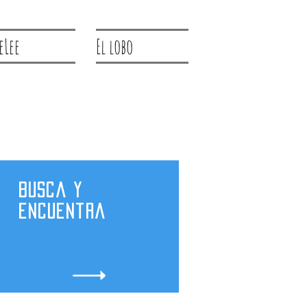
eLee
El lobo
Busca y
encuentra