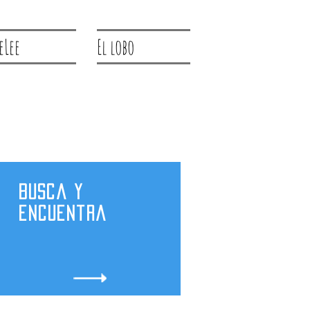
eLee
El lobo
Busca y
encuentra