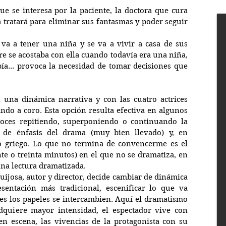
e se interesa por la paciente, la doctora que cura 
a tratará para eliminar sus fantasmas y poder seguir 
a a tener una niña y se va a vivir a casa de sus 
e se acostaba con ella cuando todavía era una niña, 
ía... provoca la necesidad de tomar decisiones que 
 una dinámica narrativa y con las cuatro actrices 
do a coro. Esta opción resulta efectiva en algunos 
voces repitiendo, superponiendo o continuando la 
 de énfasis del drama (muy bien llevado) y, en 
 griego. Lo que no termina de convencerme es el 
te o treinta minutos) en el que no se dramatiza, en 
una lectura dramatizada.
ijosa, autor y director, decide cambiar de dinámica 
sentación más tradicional, escenificar lo que va 
s los papeles se intercambien. Aquí el dramatismo 
dquiere mayor intensidad, el espectador vive con 
 escena, las vivencias de la protagonista con su 