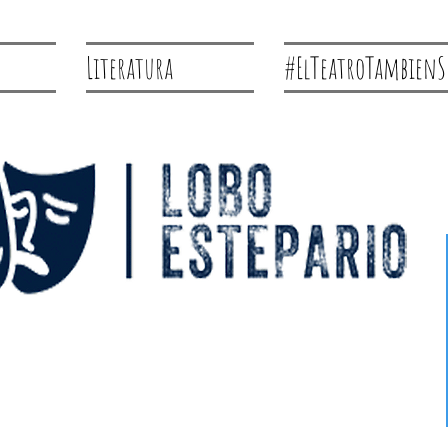
Literatura
#ElTeatroTambienS