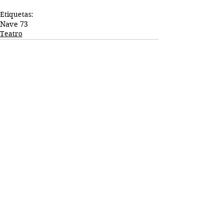
Etiquetas:
Nave 73
Teatro
Comentarios
Escribir un comentario...
Busco...