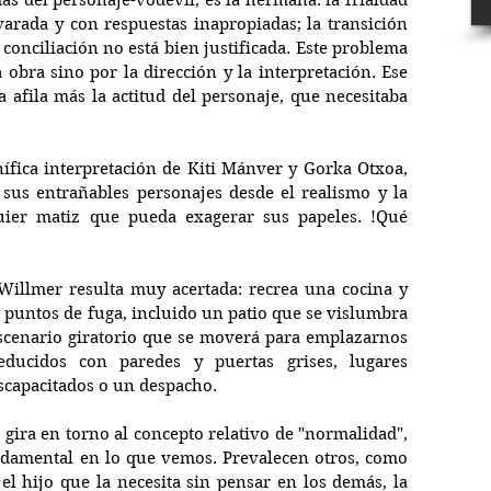
ás del personaje-vodevil, es la hermana: la frialdad 
varada y con respuestas inapropiadas; la transición 
 conciliación no está bien justificada. Este problema 
 obra sino por la dirección y la interpretación. Ese 
a afila más la actitud del personaje, que necesitaba 
ífica interpretación de Kiti Mánver y Gorka Otxoa, 
sus entrañables personajes desde el realismo y la 
uier matiz que pueda exagerar sus papeles. !Qué 
Willmer resulta muy acertada: recrea una cocina y 
 puntos de fuga, incluido un patio que se vislumbra 
escenario giratorio que se moverá para emplazarnos 
educidos con paredes y puertas grises, lugares 
scapacitados o un despacho. 
gira en torno al concepto relativo de "normalidad", 
damental en lo que vemos. Prevalecen otros, como 
el hijo que la necesita sin pensar en los demás, la 