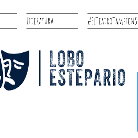
Literatura
#ElTeatroTambienS