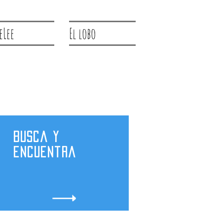
eLee
El lobo
Busca y
encuentra