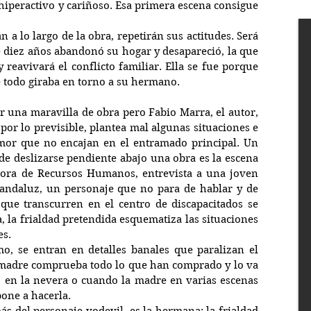
 hiperactivo y cariñoso. Esa primera escena consigue 
a lo largo de la obra, repetirán sus actitudes. Será 
ce diez años abandonó su hogar y desapareció, la que 
 reavivará el conflicto familiar. Ella se fue porque 
e todo giraba en torno a su hermano.
r una maravilla de obra pero Fabio Marra, el autor, 
por lo previsible, plantea mal algunas situaciones e 
mor que no encajan en el entramado principal. Un 
 deslizarse pendiente abajo una obra es la escena 
ctora de Recursos Humanos, entrevista a una joven 
andaluz, un personaje que no para de hablar y de 
 que transcurren en el centro de discapacitados se 
la frialdad pretendida esquematiza las situaciones 
es.
o, se entran en detalles banales que paralizan el 
a madre comprueba todo lo que han comprado y lo va 
 en la nevera o cuando la madre en varias escenas 
pone a hacerla.