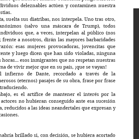
dividuos deleznables actúen y contaminen nuestra 
stias.
, suelta sus diatribas, nos interpela. Uno tras otro, 
 anónimos (salvo una máscara de Trump), todos 
dividuos que, a veces, interpelan al público (nos 
y, frente a nosotros, dirán las mayores barbaridades 
azón: esas mujeres provocadoras, jovencitas que 
cente y luego dicen que han sido violadas, ninguna 
s horas... esos inmigrantes que no respetan nuestras 
a de vivir mejor que en su país, ¡que se vayan!
 infierno de Dante, recordado a través de la 
rosos (eternos) pasajes de su obra, frase por frase 
 traduciendo.
jo, es el artífice de mantener el interés por la 
actores no hubieran conseguido ante esa sucesión 
a, reducidos a las ideas neandertales que expresan y 
casiones.
abría brillado si, con decisión, se hubiera acortado 