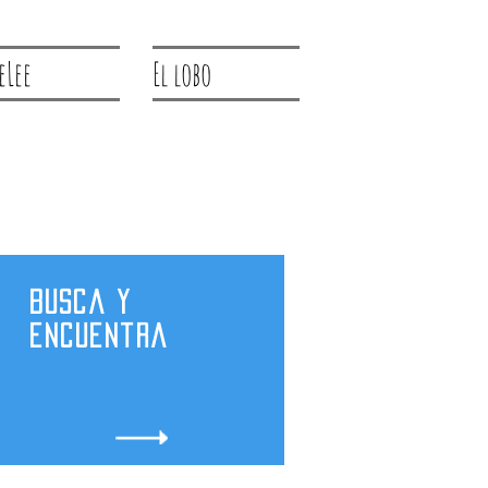
eLee
El lobo
Busca y
encuentra