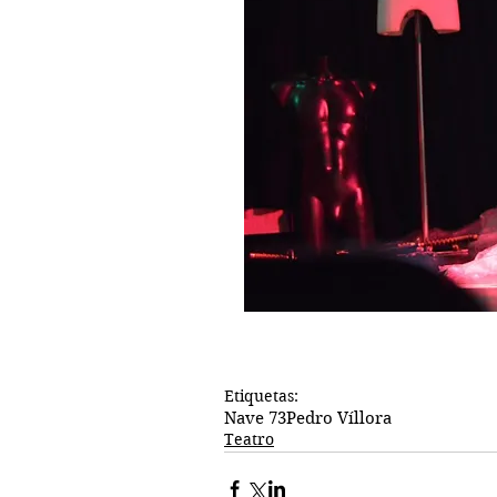
Etiquetas:
Nave 73
Pedro Víllora
Teatro