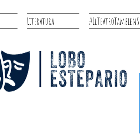
Literatura
#ElTeatroTambienS