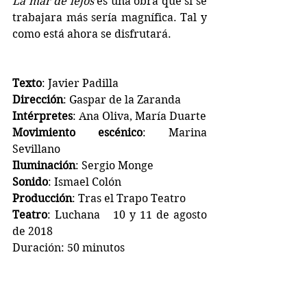
La mar de lejos
 es una obra que si se 
trabajara más sería magnífica. Tal y 
como está ahora se disfrutará.
Texto
: Javier Padilla
Dirección
: Gaspar de la Zaranda
Intérpretes
: Ana Oliva, María Duarte
Movimiento escénico
: Marina 
Sevillano
Iluminación
: Sergio Monge
Sonido
: Ismael Colón
Producción
: Tras el Trapo Teatro
Teatro
: Luchana   10 y 11 de agosto 
de 2018
Duración: 50 minutos