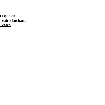
Etiquetas:
Teatro Luchana
Teatro
Comentarios
Escribir un comentario...
Busco...