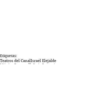
Etiquetas:
Teatros del Canal
Israel Elejalde
Mónica Boromello
Luis Bermejo
Teatro