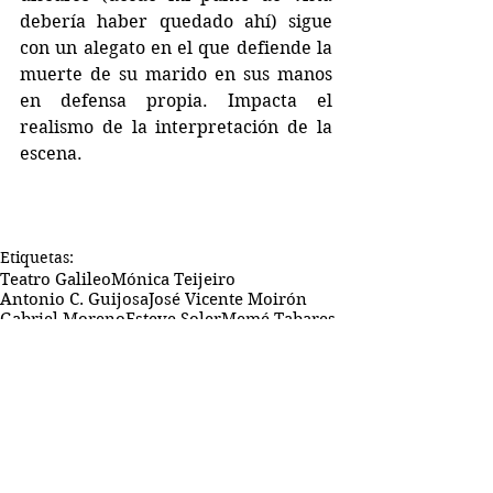
debería haber quedado ahí) sigue 
con un alegato en el que defiende la 
muerte de su marido en sus manos 
en defensa propia. Impacta el 
realismo de la interpretación de la 
escena.
Etiquetas:
Teatro Galileo
Mónica Teijeiro
Antonio C. Guijosa
José Vicente Moirón
Gabriel Moreno
Esteve Soler
Memé Tabares
Marina Recio
Teatro