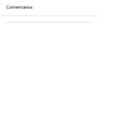
Comentarios
Escribir un comentario...
Busco...
PRÓXIMOS RETOS
OBRAS DE TEATRO