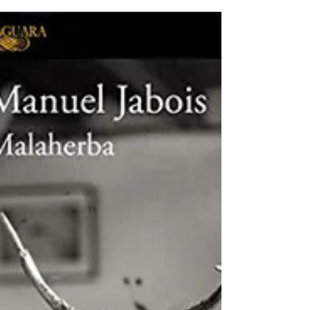
Mañana tendremos
otros nombres (2019)
de Patricio Pron
Interesante novela que reflexiona, a través
de sus personajes, en las relaciones
afectivas de la sociedad actual: la pareja, la
amistad,...