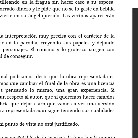
lleando en la fragua sin hacer caso a su esposa. 
orrado dinero y le pide que no se lo gaste en bebida 
nvierte en su ángel querido. Las vecinas aparecerán 
a interpretación muy precisa con el carácter de la 
er en la parodia, creyendo sus papeles y dejando 
 personajes. El cinismo y lo grotesco surgen con 
il de conseguir.
inal podríamos decir que la obra representada es 
amos que cambiar el final de la obra es una licencia 
mos pensando lo mismo, una gran experiencia. Si 
n respeto al autor, que si queremos hacer cambios 
bría que dejar claro que vamos a ver una versión 
obra representada aquí sigue teniendo sus cualidades 
i punto de vista no está justificado.
luye en 
Retablo de la avaricia, la lujuria y la muerte