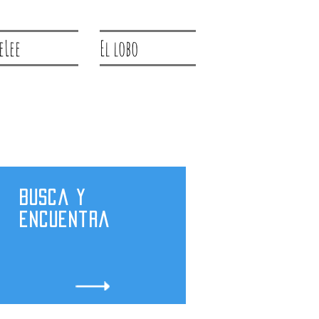
eLee
El lobo
Busca y
encuentra