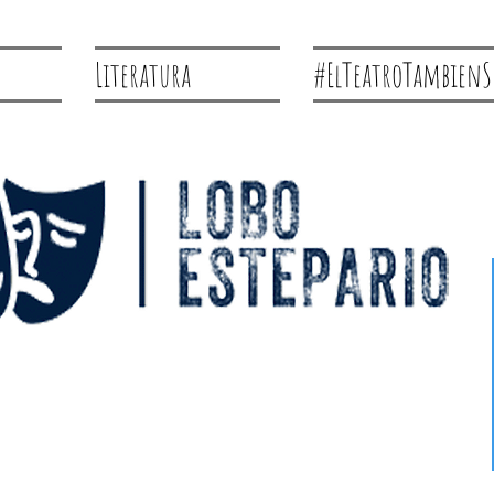
Literatura
#ElTeatroTambienS