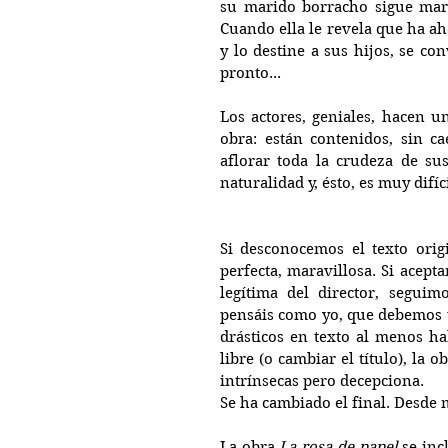
su marido borracho sigue marti
Cuando ella le revela que ha ah
y lo destine a sus hijos, se co
pronto...
Los actores, geniales, hacen un
obra: están contenidos, sin ca
aflorar toda la crudeza de sus
naturalidad y, ésto, es muy difíc
Si desconocemos el texto orig
perfecta, maravillosa. Si acept
legítima del director, segui
pensáis como yo, que debemos u
drásticos en texto al menos ha
libre (o cambiar el título), la 
intrínsecas pero decepciona.
Se ha cambiado el final. Desde m
La obra 
La rosa de papel
 se inc