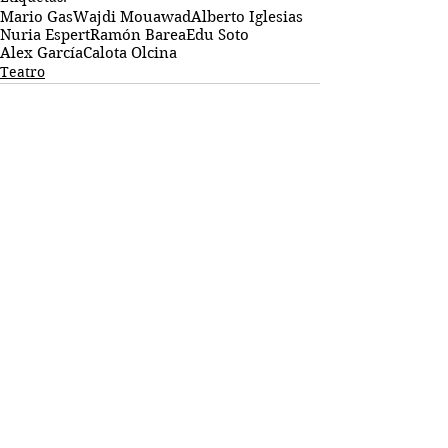
Mario Gas
Wajdi Mouawad
Alberto Iglesias
Nuria Espert
Ramón Barea
Edu Soto
Alex García
Calota Olcina
Teatro
Comentarios
Escribir un comentario...
Busco...