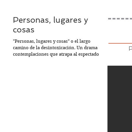
Personas, lugares y
cosas
"Personas, lugares y cosas" o el largo
camino de la desintoxicación. Un drama sin
contemplaciones que atrapa al espectador
con una soberbia interpretación de una de
las más grandes actrices de nuestra escena:
Irene Escolar. Empieza la obra con los
ensayos de "La gaviota" de Chejov. Emma, la
actriz que interpreta al personaje de Nina,
sufre un brusco colapso: su vida está
sumida en una crisis continua, enganchada
a las drogas y deprimida. Ingresa en una
clínica de desintoxicac