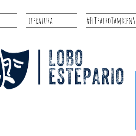
Literatura
#ElTeatroTambienS