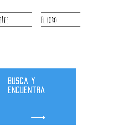
eLee
El lobo
Busca y
encuentra