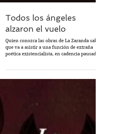
Todos los ángeles
alzaron el vuelo
Quien conozca las obras de La Zaranda sabe
que va a asistir a una función de extraña
poética existencialista, en cadencia pausada
y repetida que desnuda unos frágiles seres
humanos, errantes, trasunto de los
marginados sociales. Una metáfora de la
vida que nos dejará tocados. En una escena
vacía aparece un anciano cargado de libros
que los arroja al escenario, lee algunos
fragmentos, parece que asigna los papeles
de los personajes como si fuera el autor o
un infortunado dios.