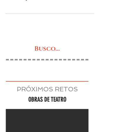
Furiosa Escandinavia es una obra compleja,
confusa, que nos habla del amor, la
memoria y el olvido con una narrativa
poética...
Busco...
PRÓXIMOS RETOS
OBRAS DE TEATRO