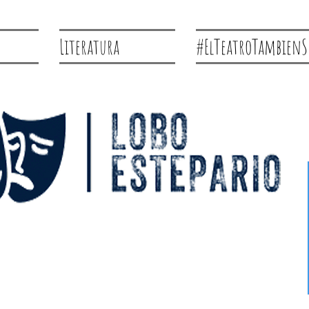
Literatura
#ElTeatroTambienS