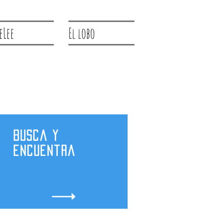
eLee
El lobo
Busca y
encuentra