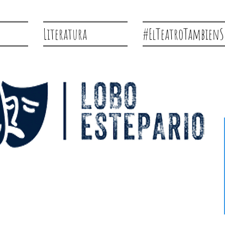
Literatura
#ElTeatroTambienS