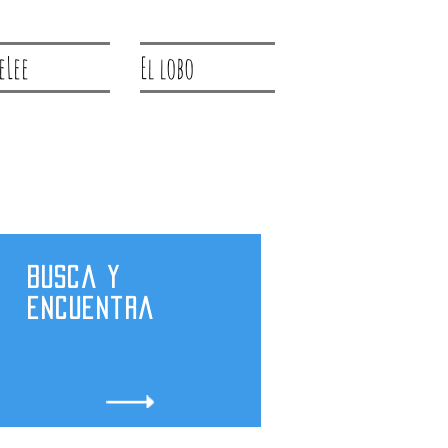
eLee
El lobo
Busca y
encuentra