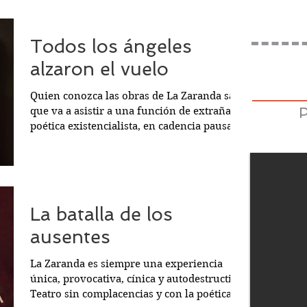
Todos los ángeles
alzaron el vuelo
Quien conozca las obras de La Zaranda sabe
que va a asistir a una función de extraña
poética existencialista, en cadencia pausada
y repetida que desnuda unos frágiles seres
humanos, errantes, trasunto de los
marginados sociales. Una metáfora de la
vida que nos dejará tocados. En una escena
vacía aparece un anciano cargado de libros
La batalla de los
que los arroja al escenario, lee algunos
fragmentos, parece que asigna los papeles
ausentes
de los personajes como si fuera el autor o
un infortunado dios.
La Zaranda es siempre una experiencia
única, provocativa, cínica y autodestructiva.
Teatro sin complacencias y con la poética