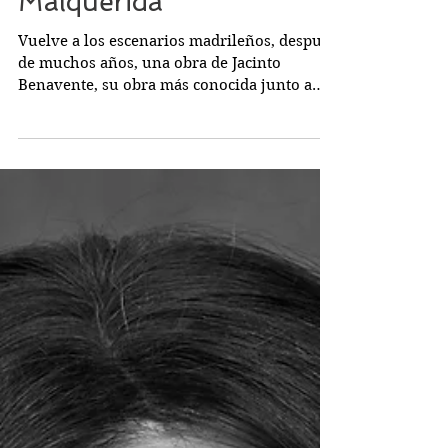
Malquerida
Vuelve a los escenarios madrileños, después
de muchos años, una obra de Jacinto
Benavente, su obra más conocida junto a
"Los intereses creados". Gracias a la gran
interpretación y a una excelente dirección
nos encontramos con la mejor
representación posible. El tema central tiene
vigencia pero los personajes se expresan en
un lenguaje que ha quedado trasnochado y
sus reacciones hay que situarlas en el
contexto de la época (1913). Es curioso que
sea más fácil encajar un texto