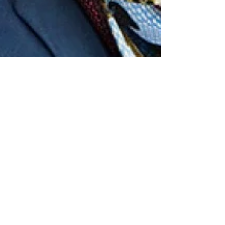
El pato salvaje
Carlos Aladro ha fusilado "El pato salvaje",
ha banalizado la obra, ha desaprovechado el
magnífico elenco que tenía en sus manos y,
desde...