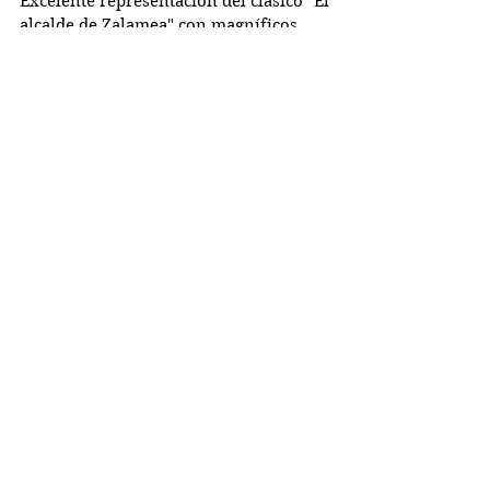
El alcalde de Zalamea
Excelente representación del clásico "El
alcalde de Zalamea" con magníficos
intérpretes y una dirección en la que destaca
el duelo entre...
Busco...
PRÓXIMOS RETOS
OBRAS DE TEATRO