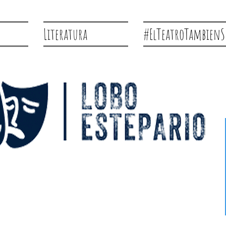
Literatura
#ElTeatroTambienS