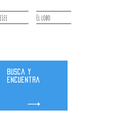
eLee
El lobo
Busca y
encuentra