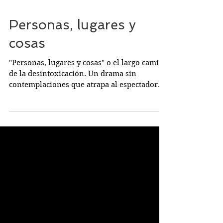
Personas, lugares y
cosas
"Personas, lugares y cosas" o el largo camino
de la desintoxicación. Un drama sin
contemplaciones que atrapa al espectador
con una soberbia interpretación de una de
las más grandes actrices de nuestra escena:
Irene Escolar. Empieza la obra con los
ensayos de "La gaviota" de Chejov. Emma, la
actriz que interpreta al personaje de Nina,
sufre un brusco colapso: su vida está
sumida en una crisis continua, enganchada
a las drogas y deprimida. Ingresa en una
clínica de desintoxicac