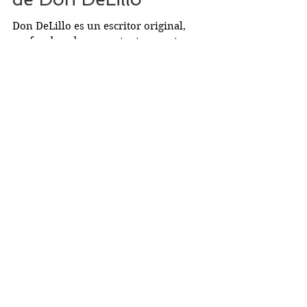
Ruido de fondo (1984)
de Don DeLillo
Don DeLillo es un escritor original,
profundo y desconcertante que atrapa
aunque en la novela retrate lo más banal de
los individuos de...
Busco...
PRÓXIMOS RETOS