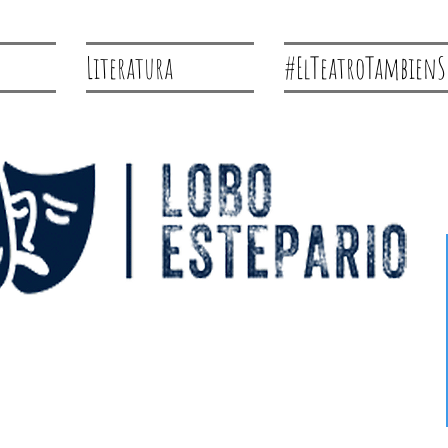
Literatura
#ElTeatroTambienS