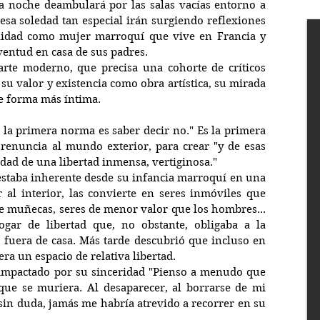
 noche deambulará por las salas vacías entorno a 
sa soledad tan especial irán surgiendo reflexiones 
lidad como mujer marroquí que vive en Francia y 
entud en casa de sus padres.
arte moderno, que precisa una cohorte de críticos 
su valor y existencia como obra artística, su mirada 
e forma más íntima. 
, la primera norma es saber decir no." Es la primera 
la renuncia al mundo exterior, para crear "y de esas 
dad de una libertad inmensa, vertiginosa."
estaba inherente desde su infancia marroquí en una 
 al interior, las convierte en seres inmóviles que 
e muñecas, seres de menor valor que los hombres... 
gar de libertad que, no obstante, obligaba a la 
 fuera de casa. Más tarde descubrió que incluso en 
ra un espacio de relativa libertad. 
mpactado por su sinceridad "Pienso a menudo que 
ue se muriera. Al desaparecer, al borrarse de mi 
sin duda, jamás me habría atrevido a recorrer en su 