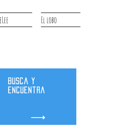
eLee
El lobo
Busca y
encuentra