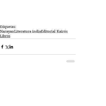
Etiquetas:
Narayan
Literatura india
Editorial Kairós
Libros
Comentarios
Escribir un comentario...