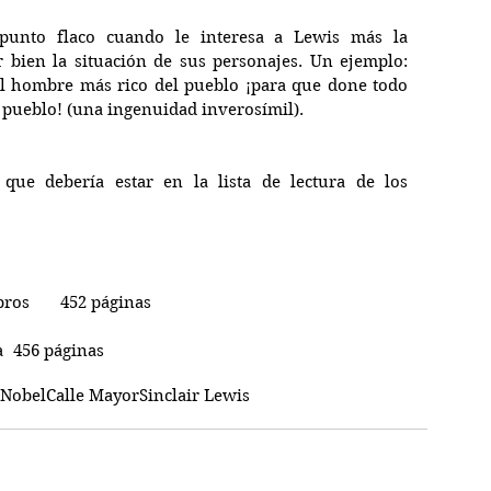
punto flaco cuando le interesa a Lewis más la 
r bien la situación de sus personajes. Un ejemplo: 
l hombre más rico del pueblo ¡para que done todo 
l pueblo! (una ingenuidad inverosímil).
que debería estar en la lista de lectura de los 
bros       452 páginas
"Calle Mayor"    Editorial: Espasa	456 páginas
 Nobel
Calle Mayor
Sinclair Lewis