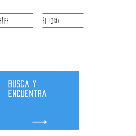
eLee
El lobo
Busca y
encuentra