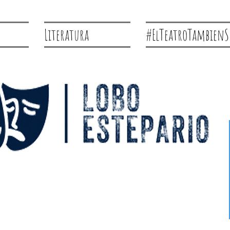
Literatura
#ElTeatroTambienS