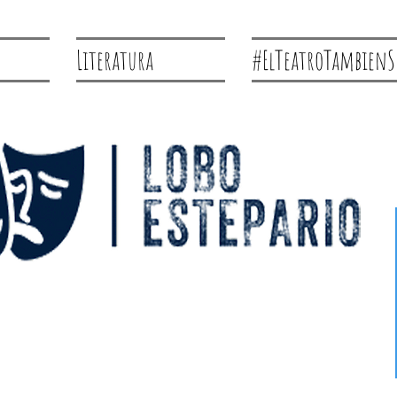
Literatura
#ElTeatroTambienS