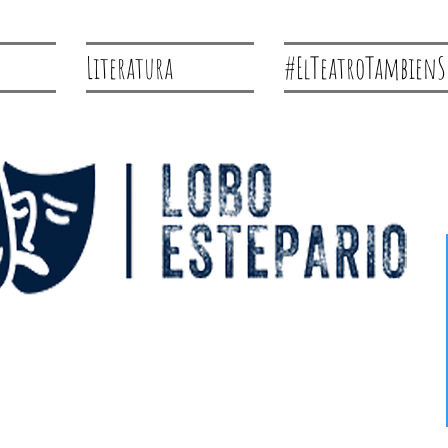
Literatura
#ElTeatroTambienS