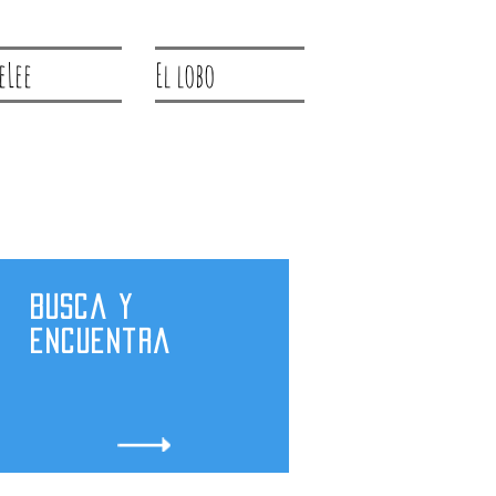
eLee
El lobo
Busca y
encuentra