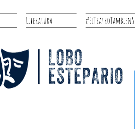
Literatura
#ElTeatroTambienS