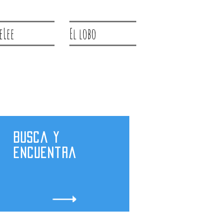
eLee
El lobo
Busca y
encuentra