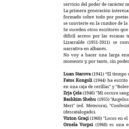
servicio del poder de carácter 
La primera generación interesan
formado sobre todo por poetas 
se convierte en la cumbre de la 
Se suceden otros escritores que
difícil acceso por las escasas
Lizarralde (1951-2011) se con
narrativa en albanés.
No voy a hacer una larga enu
momento y, por tanto, sin poder 
Luan Starova
 (1941) “El tiempo 
Fatos Kongoli
 (1944) ha escrito
en una caja de cerillas" y "Boler
Zrja Çela
 (1946) "Mi oscura sang
Bashkim Shehu
 (1955) "Angelus
Meri" (ed. Meterora), "Confesi
(descatalogado). 
Virion Graçi
 (1968) "Locos en el
Ornela Vorpsi
 (1968) es una es