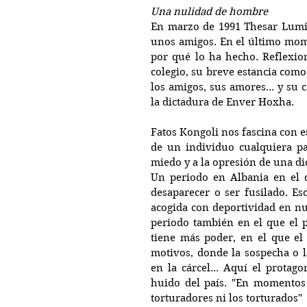
Una nulidad de hombre
En marzo de 1991 Thesar Lumi 
unos amigos. En el último mome
por qué lo ha hecho. Reflexion
colegio, su breve estancia como 
los amigos, sus amores... y su 
la dictadura de Enver Hoxha.
Fatos Kongoli nos fascina con es
de un individuo cualquiera pa
miedo y a la opresión de una di
Un periodo en Albania en el q
desaparecer o ser fusilado. Esc
acogida con deportividad en nu
periodo también en el que el p
tiene más poder, en el que el
motivos, donde la sospecha o l
en la cárcel... Aquí el protag
huido del país. "En momentos c
torturadores ni los torturados"