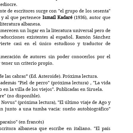
mediocre.
te de escritores surge con "el grupo de los sesenta" 
y al que pertenece 
Ismaíl Kadaré
 (1936), autor que 
literatura albanesa.
 merecen un lugar en la literatura universal pero de 
 traducciones existentes al español. Ramón Sánchez 
vierte casi en el único estudioso y traductor de 
meración de autores sin poder conocerlos por el 
tener un criterio propio. 
de las cabras” (Ed. Asteroide). Próxima lectura.
 además "Piel de perro" (próxima lectura) , "La vida 
o en la villa de los viejos". Publicadas en Siruela.
re" (no disponible).
 Novus" (próxima lectura), "El último viaje de Ago y 
ón junto a una tumba vacía: sueño autobiográfico" 
 paraíso" (en francés)
critora albanesa que escribe en italiano. "El país 