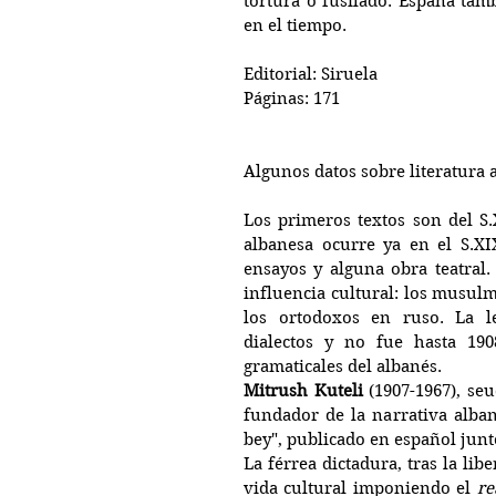
tortura o fusilado. España ta
en el tiempo.
Editorial: Siruela
Páginas: 171
Algunos datos sobre literatura 
Los primeros textos son del S.X
albanesa ocurre ya en el S.XI
ensayos y alguna obra teatral.
influencia cultural: los musulma
los ortodoxos en ruso. La l
dialectos y no fue hasta 1908
gramaticales del albanés.
Mitrush Kuteli
 (1907-1967), se
fundador de la narrativa alban
bey", publicado en español junto
La férrea dictadura, tras la li
vida cultural imponiendo el 
re