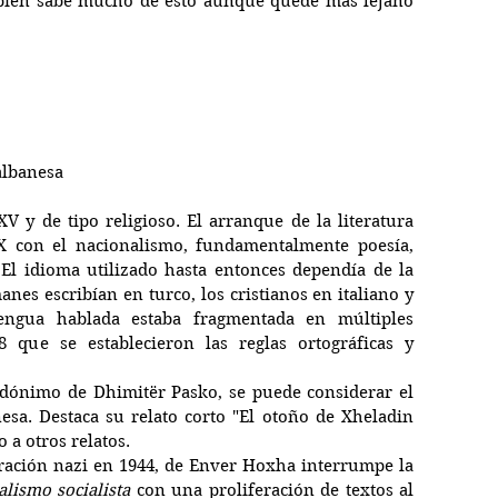
mbién sabe mucho de esto aunque quede más lejano 
albanesa
V y de tipo religioso. El arranque de la literatura 
X con el nacionalismo, fundamentalmente poesía, 
 El idioma utilizado hasta entonces dependía de la 
nes escribían en turco, los cristianos en italiano y 
engua hablada estaba fragmentada en múltiples 
 que se establecieron las reglas ortográficas y 
udónimo de Dhimitër Pasko, se puede considerar el 
esa. Destaca su relato corto "El otoño de Xheladin 
 a otros relatos.
beración nazi en 1944, de Enver Hoxha interrumpe la 
alismo socialista 
con una proliferación de textos al 