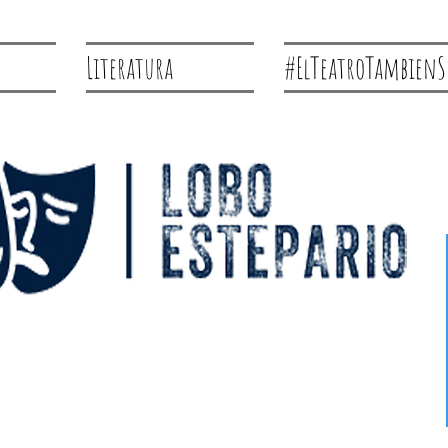
Literatura
#ElTeatroTambienS