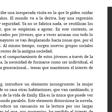
be una inesperada visita en la que le piden cuidar 
años. El mundo va a la deriva, hay una regresión 
 seguridad. Ya no se fabrica nada, se reutilizan los 
r, que se empiezan a agotar. En este contexto, se 
rados por jóvenes, que a veces arrasan con todo lo 
mayores se van desplazando hacia zonas que, por el 
 Al mismo tiempo, surgen nuevos grupos sociales 
 restos de la antigua sociedad. 
 el comportamiento de estos jóvenes a través de la 
ia, la necesidad de formarse como ser individual, el 
a generacional... temas que mantienen el interés de 
g, introduce un elemento incongruente: la mujer 
de su casa otras habitaciones, que van cambiando, y 
de la vida de Emily. Ella es la única que puede ver 
mundo paralelo. Este elemento distorsiona la novela, 
oduce un cansancio en la lectura por sus largas 
ser tal que, por momentos, he perdido el interés de 