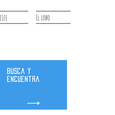
eLee
El lobo
Busca y
encuentra