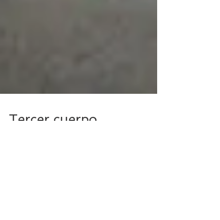
Tercer cuerpo
Comedia dramática que naufraga en su
estructura y en la resolución final.
Destacable sólo por la excelente
interpretación de Natalia...