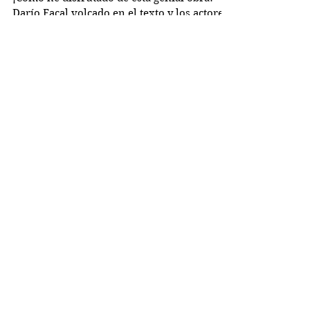
¡Cómo he disfrutado de esta genial obra!
Darío Facal volcado en el texto y los actores,
la interpretación apabullante, el tema
complejo y...
Busco...
PRÓXIMOS RETOS
OBRAS DE TEATRO