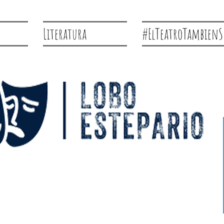
Literatura
#ElTeatroTambienS