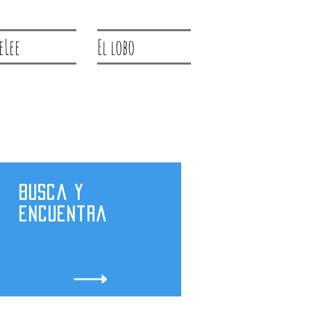
eLee
El lobo
Busca y
encuentra