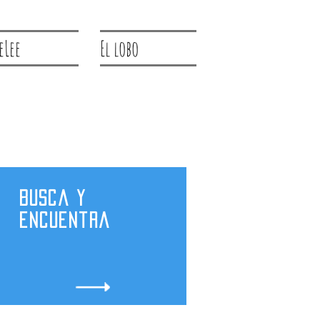
eLee
El lobo
Busca y
encuentra