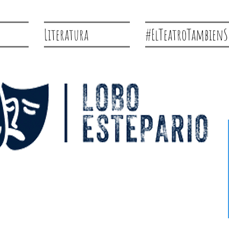
Literatura
#ElTeatroTambienS