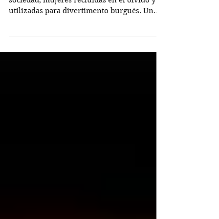
La locura femenina maltratada por la
sociedad, mujeres recluidas en el olvido y
utilizadas para divertimento burgués. Un
drama crítico...