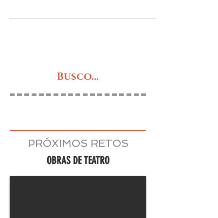
Con la misma estructura que "El padre",
Florian Zeller escribe esta espléndida obra,
más compleja, sobre una inquietante madre
que nos...
Busco...
PRÓXIMOS RETOS
OBRAS DE TEATRO